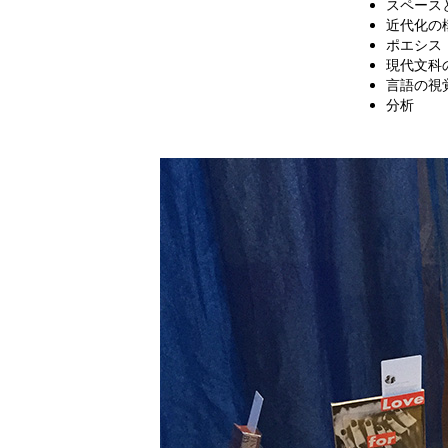
スペース
近代化の
ポエシス
現代文科
言語の視
分析