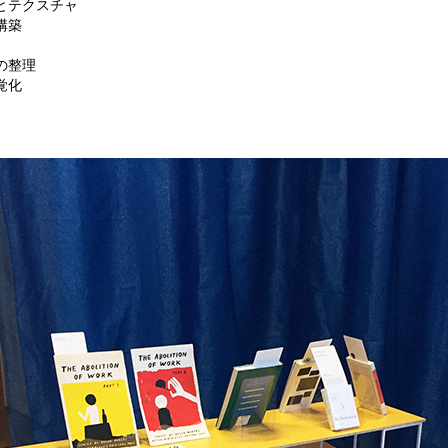
とテクスチャ
構築
の整理
覚化