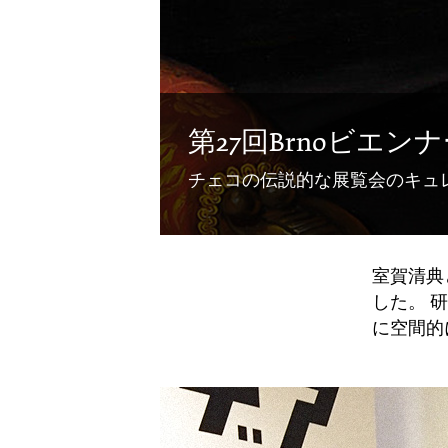
第27回Brnoビエン
チェコの伝説的な展覧会のキュ
室賀清典
した。 
に空間的