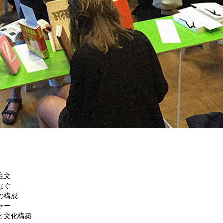
：
注文
なぐ
の構成
ャー
と文化構築